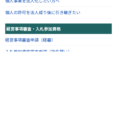
個人事業を法人化したい方へ
個人の許可を法人成り後に引き継ぎたい
経営事項審査・入札参加資格
経営事項審査申請（経審）
入札参加資格審査申請（指名願い）
経審の仕組みと見方を徹底解説
経審における『良い決算書』『悪い決算書』
公共工事の落札を見据えてすべきことは？
建退共（建設業退職金共済）ってどういう制度？
宅建業を兼業するメリット