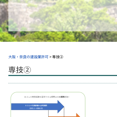
大阪・奈良の建設業許可
>
専技②
専技②