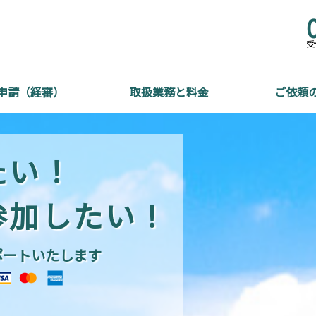
受
申請（経審）
取扱業務と料金
ご依頼
たい！
参加したい！
ポートいたします